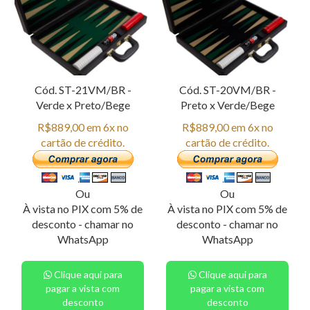
Cód. ST-21VM/BR -
Cód. ST-20VM/BR -
Verde x Preto/Bege
Preto x Verde/Bege
R$889,00 em 6x no
R$889,00 em 6x no
cartão de crédito.
cartão de crédito.
Ou
Ou
À vista no PIX com 5% de
À vista no PIX com 5% de
desconto - chamar no
desconto - chamar no
WhatsApp
WhatsApp
Clique aqui para
Clique aqui para
pagar a vista com
pagar a vista com
desconto
desconto