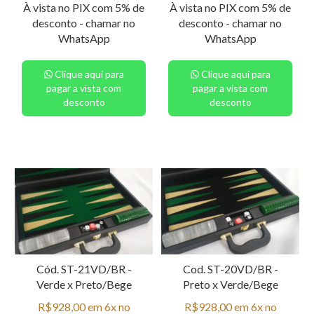
À vista no PIX com 5% de
À vista no PIX com 5% de
desconto - chamar no
desconto - chamar no
WhatsApp
WhatsApp
Clique aqui para
Clique aqui para
pagar a vista com
pagar a vista com
desconto
desconto
Cód. ST-21VD/BR -
Cod. ST-20VD/BR -
Verde x Preto/Bege
Preto x Verde/Bege
R$928,00 em 6x no
R$928,00 em 6x no