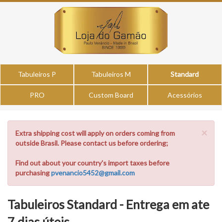
Tabuleiros P
Tabuleiros M
Standard
PRO
Custom Board
Acessórios
×
Extra shipping cost will apply on orders coming from
outside Brasil. Please contact us before ordering;
Find out about your country's import taxes before
purchasing
pvenancio5452@gmail.com
Tabuleiros Standard - Entrega em ate
7 dias úteis