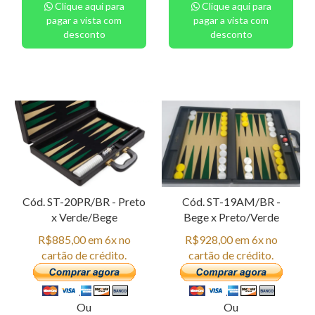
Clique aqui para
Clique aqui para
pagar a vista com
pagar a vista com
desconto
desconto
Cód. ST-20PR/BR - Preto
Cód. ST-19AM/BR -
x Verde/Bege
Bege x Preto/Verde
R$885,00 em 6x no
R$928,00 em 6x no
cartão de crédito.
cartão de crédito.
Ou
Ou