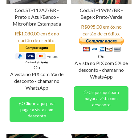
Cód. ST-112AZ/BR -
Cód. ST-19VM/BR -
Preto x Azul/Banco -
Bege x Preto/Verde
Microfibra Estampada
R$895,00 em 6x no
R$1.080,00 em 6x no
cartão de crédito.
cartão de crédito.
Ou
À vista no PIX com 5% de
Com tecnologia
Ou
desconto - chamar no
À vista no PIX com 5% de
WhatsApp
desconto - chamar no
WhatsApp
Clique aqui para
pagar a vista com
Clique aqui para
desconto
pagar a vista com
desconto