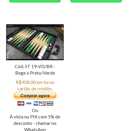
Cód. ST 19-VD/BR -
Bege x Preto/Verde
R$928,00 em 6x no
cartão de crédito.
Ou
À vista no PIX com 5% de
desconto - chamar no
WhatsApp